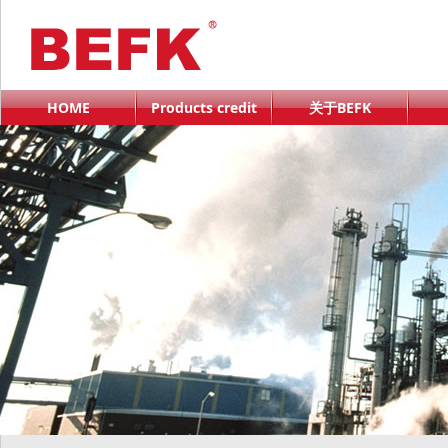
HOME
Products credit
关于BEFK