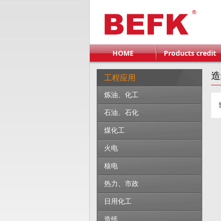
HOME
Products credit
造
工程应用
炼油、化工
石油、石化
煤化工
火电
核电
热力、市政
日用化工
造纸